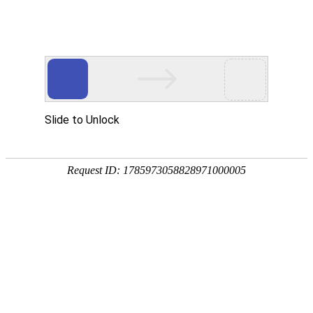
首页
关于我们
当前位置：
首页
/
项目案例
/
国内片区
产品中心
公司简介
项目案
短视频中心
荣誉资质
钻铣加工
产
例
教
新闻资讯
工厂实力
镗铣加工
五轴加工中心
融
合
项目案例
车铣加工
公司新闻
立式加工中心
卧式加工中心
国
际
联系我们
车削加工
行业新闻
产教融合
数控龙门加工中心
数控镗铣床
卧式数控车铣中心
市
场
当前条件下无文章
国
专用机床
国际市场
联系方式
立式数控车铣中心
全功能数控车床