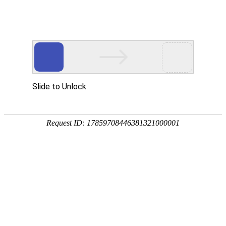
首页
关于我们
当前位置：
首页
/
产品中心
/
专用机床
产品中心
公司简介
产品中
专用机床
当前条件：
短视频中心
荣誉资质
钻铣加工
钻
心
铣
新闻资讯
工厂实力
镗铣加工
五轴加工中心
加
工
项目案例
车铣加工
公司新闻
立式加工中心
卧式加工中心
镗
铣
CK120D/18
联系我们
车削加工
行业新闻
产教融合
数控龙门加工中心
数控镗铣床
卧式数控车铣中心
加
0D
工
车
专用机床
国际市场
联系方式
立式数控车铣中心
全功能数控车床