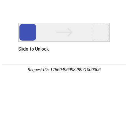
首页
关于我们
当前位置：
首页
/
产品中心
/
钻铣加工
/
五轴加工中心
产品中心
公司简介
产品中
五轴加工中心
当前条件：
短视频中心
荣誉资质
钻铣加工
钻
心
铣
新闻资讯
工厂实力
镗铣加工
五轴加工中心
加
工
项目案例
车铣加工
公司新闻
立式加工中心
卧式加工中心
镗
铣
KDU320V
KDU630V/
KDU400V/
联系我们
车削加工
行业新闻
产教融合
数控龙门加工中心
数控镗铣床
卧式数控车铣中心
加
800V/1000
500V/650V
工
V/1200V
车
专用机床
国际市场
联系方式
立式数控车铣中心
全功能数控车床