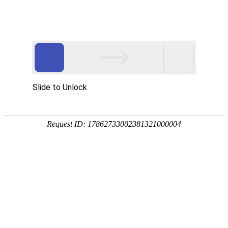
首页
关于我们
当前位置：
首页
/
产品中心
/
车削加工
/
管螺纹车床
产品中心
公司简介
产品中
管螺纹车床
当前条件：
短视频中心
荣誉资质
钻铣加工
钻
心
铣
新闻资讯
工厂实力
镗铣加工
五轴加工中心
加
工
项目案例
车铣加工
公司新闻
立式加工中心
卧式加工中心
镗
铣
CKG200/26
联系我们
车削加工
行业新闻
产教融合
数控龙门加工中心
数控镗铣床
卧式数控车铣中心
加
0
工
车
专用机床
国际市场
联系方式
立式数控车铣中心
全功能数控车床