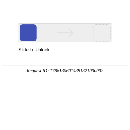
首页
关于我们
当前位置：
首页
/
产品中心
/
车铣加工
/
五轴车铣复合
产品中心
公司简介
产品中
五轴车铣复合
当前条件：
短视频中心
荣誉资质
钻铣加工
钻
心
铣
新闻资讯
工厂实力
镗铣加工
五轴加工中心
加
工
项目案例
车铣加工
公司新闻
立式加工中心
卧式加工中心
镗
铣
MT400V
联系我们
车削加工
行业新闻
产教融合
数控龙门加工中心
数控镗铣床
卧式数控车铣中心
加
工
车
专用机床
国际市场
联系方式
立式数控车铣中心
全功能数控车床