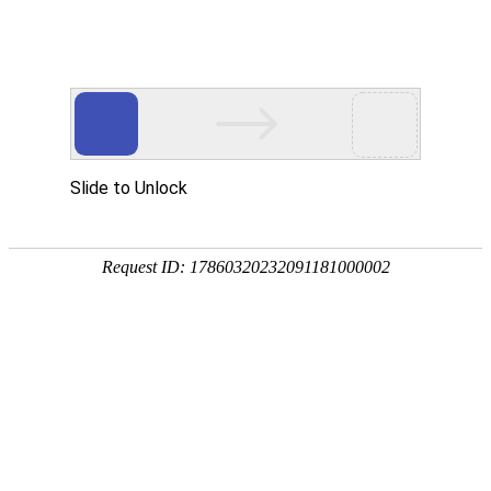
当前位置：
首页
/
产品中心
/
镗铣加工
/
数控镗铣床
/
KDTK1250/1400
首页
产品中
关于我们
产品中心
公司简介
钻
心
铣
加
短视频中心
荣誉资质
钻铣加工
工
镗
新闻资讯
工厂实力
镗铣加工
五轴加工中心
铣
加
项目案例
车铣加工
公司新闻
立式加工中心
卧式加工中心
工
车
铣
联系我们
车削加工
行业新闻
产教融合
数控龙门加工中心
数控镗铣床
卧式数控车铣中心
加
工
专用机床
国际市场
联系方式
立式数控车铣中心
全功能数控车床
KDTK1250/1400