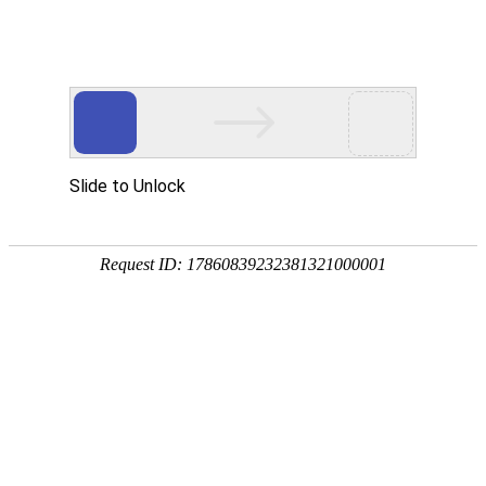
当前位置：
首页
/
产品中心
/
柔性生产线
/
桁架生产线
首页
产品中
关于我们
产品中心
公司简介
钻
心
铣
加
短视频中心
荣誉资质
钻铣加工
工
镗
新闻资讯
工厂实力
镗铣加工
五轴加工中心
铣
加
项目案例
车铣加工
公司新闻
立式加工中心
卧式加工中心
工
车
铣
联系我们
车削加工
行业新闻
产教融合
数控龙门加工中心
数控镗铣床
卧式数控车铣中心
加
工
专用机床
国际市场
联系方式
立式数控车铣中心
全功能数控车床
桁架生产线